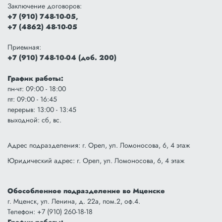
Покровский район
Заключение договоров:
+7 (910) 748-10-05,
Свердловский район
+7 (4862) 48-10-05
Троснянский район
Приемная:
+7 (910) 748-10-04 (доб. 200)
Урицкий район
График работы:
Хотынецкий район
пн-чт: 09:00 - 18:00
пт: 09:00 - 16:45
Шаблыкинский район
перерыв: 13:00 - 13:45
выходной: сб, вс.
Русско-Бродское с/п
Сосковский район
Адрес подразделения: г. Орел, ул. Ломоносова, 6, 4 этаж
Юридический адрес: г. Орел, ул. Ломоносова, 6, 4 этаж
Обособленное подразделение во Мценске
г. Мценск, ул. Ленина, д. 22а, пом.2, оф.4.
Телефон: +7 (910) 260-18-18