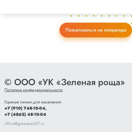
Залегощенский район
Знаменский район
Колпнянский район
Пожаловаться на оператора
Корсаковский район
Краснозоренский район
Кромской район
Ливенский район
© ООО «УК «Зеленая роща»
Малоархангельский район
Политика конфиденциальности
Мценский район
Горячая линия для населения:
Новодеревеньковский район
+7 (910) 748-10-04,
+7 (4862) 48-10-04
Новосильский район
office@greenpark57.ru