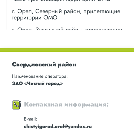
г. Орел, Северный район, прилегающие
территории ОМО
г. Орел, Заводской район, прилегающие
территории ОМО
г. Мценск
г. Ливны
Свердловский район
Болховский район
Наименование оператора:
ЗАО «Чистый город»
Верховский район
Глазуновский район
Контактная информация:
Дмитровский район
E-mail:
Должанский район
chistyigorod.orel@yandex.ru